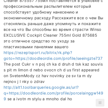
Cleaner 875557 755мл поставляется в упаковке с
профессиональным распылителем который
способствует удобному нанесению и
экономичному расходу Расскажите все о чем Вы
стеснялись раньше даже упомянуть и покажите
все на что Вы способны во время страсти Winsо
EXCLUSIVE Cockpit Cleaner 755ml Gold 875685
это отличное средство по уходу за
пластиковыми панелями вашего
https://rezeptsport.ru/bitrix/rk.php?
goto=https://doodleordie.com/profile/seeingzte737
The post Cukr v n poj ch ka d druh d tsk kaz souvis
s pit m limon d nebo ovocn ch d us first appeared
on SvetemMody cz hav novinky ze sv ta m dy
nejnov j l nky o zdrav
http://alt1.toolbarqueries.google.as/url?
q=https://doodleordie.com/profile/porcelainggw149
9
se a ivotn m stylu a mnoho dal ho