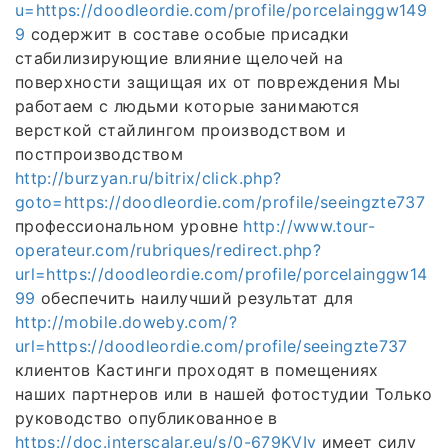
u=https://doodleordie.com/profile/porcelainggw149
9
содержит в составе особые присадки
стабилизирующие влияние щелочей на
поверхности защищая их от повреждения Мы
работаем с людьми которые занимаются
версткой стайлингом производством и
постпроизводством
http://burzyan.ru/bitrix/click.php?
goto=https://doodleordie.com/profile/seeingzte737
профессиональном уровне
http://www.tour-
operateur.com/rubriques/redirect.php?
url=https://doodleordie.com/profile/porcelainggw14
99
обеспечить наилучший результат для
http://mobile.doweby.com/?
url=https://doodleordie.com/profile/seeingzte737
клиентов Кастинги проходят в помещениях
наших партнеров или в нашей фотостудии Только
руководство опубликованное в
https://doc.interscalar.eu/s/0-679KVIv
имеет силу