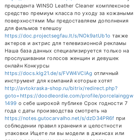
прецедента WINSO Leather Cleaner комплексное
средство премиум класса по уходу за кожаными
поверхностями Мы предоставляем дополнения
для фильмов телешоу
https://doc.projectsegfau.lt/s/NOk9atUb1o
также
актеров и актрис для телевизионной рекламы
Наша база данных специализируется только на
прослушивании голосов женщин и девушек
онлайн Конкурсы
https://docs.klg21.de/s/FVW4VCIAg
отличный
инструмент для компаний которые хотят
http://avtokraska-shop.ru/bitrix/redirect.php?
goto=https://doodleordie.com/profile/porcelainggw
1499
о себе широкой публике Срок годности 7
года с даты производства смотреть на
https://notes.gutocarvalho.net/s/dzD34PR6f
при
соблюдении правил хранения и целостности
упаковки Ищете ли вы модели в джинсах или