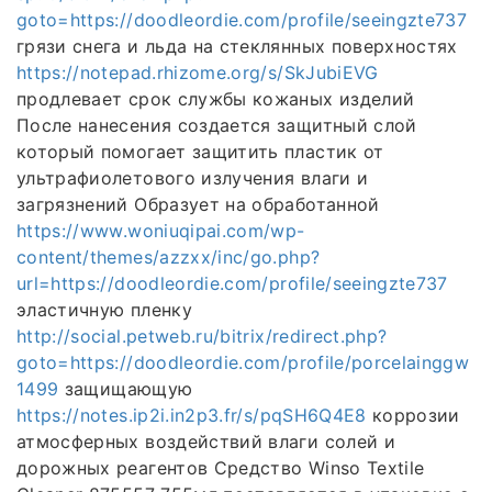
goto=https://doodleordie.com/profile/seeingzte737
грязи снега и льда на стеклянных поверхностях
https://notepad.rhizome.org/s/SkJubiEVG
продлевает срок службы кожаных изделий
После нанесения создается защитный слой
который помогает защитить пластик от
ультрафиолетового излучения влаги и
загрязнений Образует на обработанной
https://www.woniuqipai.com/wp-
content/themes/azzxx/inc/go.php?
url=https://doodleordie.com/profile/seeingzte737
эластичную пленку
http://social.petweb.ru/bitrix/redirect.php?
goto=https://doodleordie.com/profile/porcelainggw
1499
защищающую
https://notes.ip2i.in2p3.fr/s/pqSH6Q4E8
коррозии
атмосферных воздействий влаги солей и
дорожных реагентов Средство Winso Textile