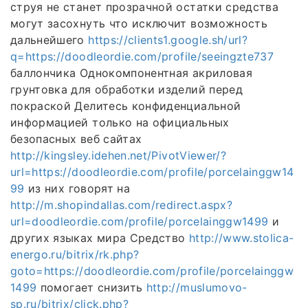
струя не станет прозрачной остатки средства
могут засохнуть что исключит возможность
дальнейшего
https://clients1.google.sh/url?
q=https://doodleordie.com/profile/seeingzte737
баллончика Однокомпонентная акриловая
грунтовка для обработки изделий перед
покраской Делитесь конфиденциальной
информацией только на официальных
безопасных веб сайтах
http://kingsley.idehen.net/PivotViewer/?
url=https://doodleordie.com/profile/porcelainggw14
99
из них говорят на
http://m.shopindallas.com/redirect.aspx?
url=doodleordie.com/profile/porcelainggw1499
и
других языках мира Средство
http://www.stolica-
energo.ru/bitrix/rk.php?
goto=https://doodleordie.com/profile/porcelainggw
1499
помогает снизить
http://muslumovo-
sp.ru/bitrix/click.php?